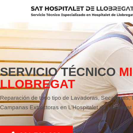
Saltar
al
contenido
SERVICIO TÉCNICO
M
LLOBREGAT
Reparación de todo tipo de Lavadoras, Secadoras, La
Campanas Extractoras en L’Hospitalet de Llobregat