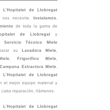
 L’Hopitalet de Llobregat
d nos necesite.
Instalamos
,
miento
de toda la gama de
Hopitalet de Llobregat
y
ro
Servicio Técnico Miele
parar su
Lavadora Miele
,
Miele
,
Frigorífico Miele
,
Campana Extractora Miele
.
 L’Hopitalet de Llobregat
n el mejor equipo material y
 cada reparación, llámenos.
 L’Hopitalet de Llobregat