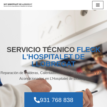
Saltar
al
contenido
SERVICIO TÉCNICO
FLECK
L'HOSPITALET DE
LLOBREGAT
Reparación de Calderas, Calentadores, Calefacción, Termos y Aires
Acondicionados en L’Hospitalet de Llobregat
931 768 838